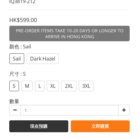
IQ3819-212
HK$599.00
PRE-ORDER ITEMS TAKE 10-20 DAYS OR LONGER TO
ARRIVE IN HONG KONG
顏色
: Sail
Sail
Dark Hazel
尺寸
: S
S
M
L
XL
2XL
3XL
數量
現在預購
立即購買