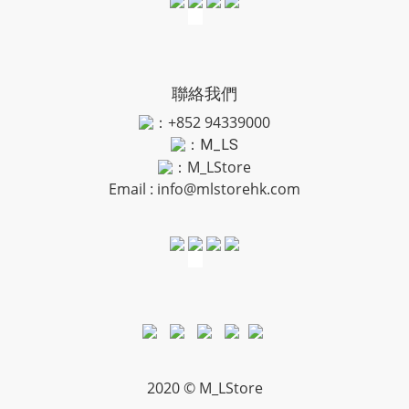
聯絡我們
：+852 94339000
：
M_LS
：M_LStore
Email :
info@mlstorehk.com
2020 © M_LStore