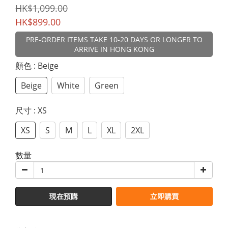
HK$1,099.00
HK$899.00
PRE-ORDER ITEMS TAKE 10-20 DAYS OR LONGER TO
ARRIVE IN HONG KONG
顏色
: Beige
Beige
White
Green
尺寸
: XS
XS
S
M
L
XL
2XL
數量
現在預購
立即購買