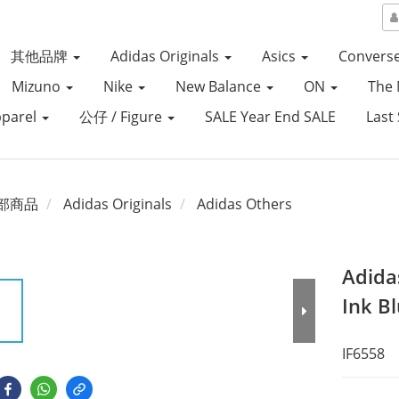
其他品牌
Adidas Originals
Asics
Convers
Mizuno
Nike
New Balance
ON
The 
parel
公仔 / Figure
SALE Year End SALE
Last 
部商品
Adidas Originals
Adidas Others
Adida
Ink B
IF6558