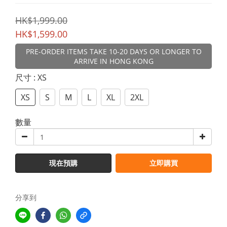
HK$1,999.00
HK$1,599.00
PRE-ORDER ITEMS TAKE 10-20 DAYS OR LONGER TO
ARRIVE IN HONG KONG
尺寸
: XS
XS
S
M
L
XL
2XL
數量
現在預購
立即購買
分享到