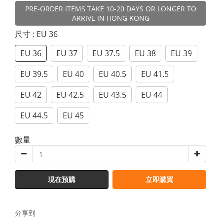
PRE-ORDER ITEMS TAKE 10-20 DAYS OR LONGER TO
ARRIVE IN HONG KONG
尺寸
: EU 36
EU 36
EU 37
EU 37.5
EU 38
EU 39
EU 39.5
EU 40
EU 40.5
EU 41.5
EU 42
EU 42.5
EU 43.5
EU 44
EU 44.5
EU 45
數量
現在預購
立即購買
分享到