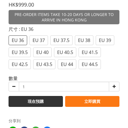
HK$999.00
PRE-ORDER ITEMS TAKE 10-20 DAYS OR LONGER TO
ARRIVE IN HONG KONG
尺寸
: EU 36
EU 36
EU 37
EU 37.5
EU 38
EU 39
EU 39.5
EU 40
EU 40.5
EU 41.5
EU 42.5
EU 43.5
EU 44
EU 44.5
數量
現在預購
立即購買
分享到