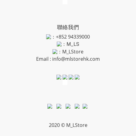
聯絡我們
：+852 94339000
：
M_LS
：M_LStore
Email :
info@mlstorehk.com
2020 © M_LStore