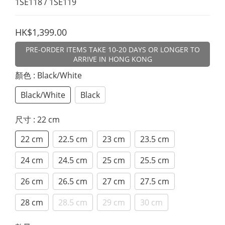
1SE118 / 1SE119
HK$1,399.00
PRE-ORDER ITEMS TAKE 10-20 DAYS OR LONGER TO
ARRIVE IN HONG KONG
顏色
: Black/White
Black/White
Black
尺寸
: 22 cm
22 cm
22.5 cm
23 cm
23.5 cm
24 cm
24.5 cm
25 cm
25.5 cm
26 cm
26.5 cm
27 cm
27.5 cm
28 cm
28.5 cm
29 cm
30 cm