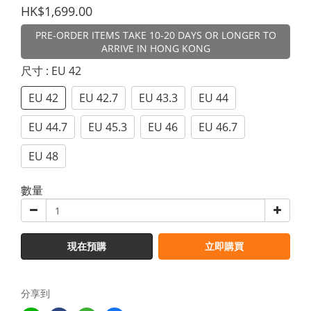
HK$1,699.00
PRE-ORDER ITEMS TAKE 10-20 DAYS OR LONGER TO
ARRIVE IN HONG KONG
尺寸
: EU 42
EU 42
EU 42.7
EU 43.3
EU 44
EU 44.7
EU 45.3
EU 46
EU 46.7
EU 48
數量
現在預購
立即購買
分享到