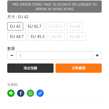
PRE-ORDER ITEMS TAKE 10-20 DAYS OR LONGER TO
ARRIVE IN HONG KONG
尺寸
: EU 42
EU 42
EU 42.7
EU 43.3
EU 44
EU 44.7
EU 45.3
EU 46
EU 46.7
數量
現在預購
立即購買
分享到