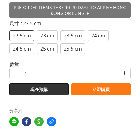
PRE-ORDER ITEMS TAKE 10-20 DAYS TO ARRIVE HONG
KONG OR LONGER
尺寸
: 22.5 cm
22.5 cm
23 cm
23.5 cm
24 cm
24.5 cm
25 cm
25.5 cm
數量
現在預購
立即購買
分享到