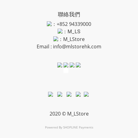
聯絡我們
：+852 94339000
：
M_LS
：M_LStore
Email :
info@mlstorehk.com
2020 © M_LStore
Powered By
SHOPLINE Payments