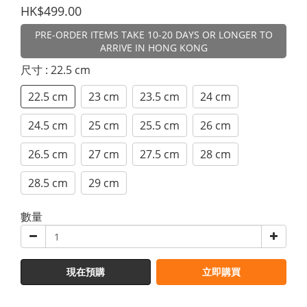
HK$499.00
PRE-ORDER ITEMS TAKE 10-20 DAYS OR LONGER TO
ARRIVE IN HONG KONG
尺寸
: 22.5 cm
22.5 cm
23 cm
23.5 cm
24 cm
24.5 cm
25 cm
25.5 cm
26 cm
26.5 cm
27 cm
27.5 cm
28 cm
28.5 cm
29 cm
數量
現在預購
立即購買