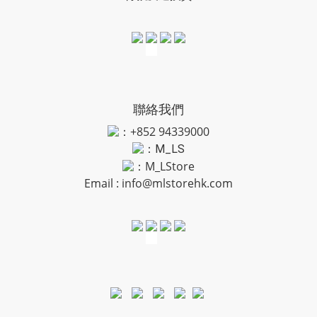
聯絡我們
：+852 94339000
：
M_LS
：M_LStore
Email :
info@mlstorehk.com