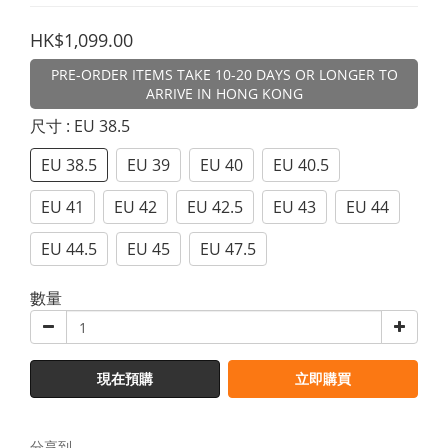
HK$1,099.00
PRE-ORDER ITEMS TAKE 10-20 DAYS OR LONGER TO
ARRIVE IN HONG KONG
尺寸
: EU 38.5
EU 38.5
EU 39
EU 40
EU 40.5
EU 41
EU 42
EU 42.5
EU 43
EU 44
EU 44.5
EU 45
EU 47.5
數量
現在預購
立即購買
分享到