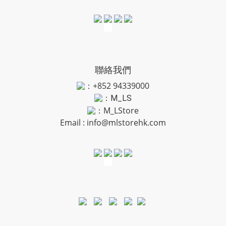
聯絡我們
：+852 94339000
：
M_LS
：M_LStore
Email :
info@mlstorehk.com