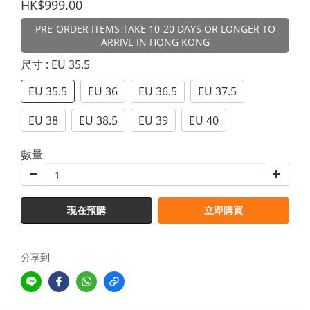
HK$999.00
PRE-ORDER ITEMS TAKE 10-20 DAYS OR LONGER TO
ARRIVE IN HONG KONG
尺寸
: EU 35.5
EU 35.5
EU 36
EU 36.5
EU 37.5
EU 38
EU 38.5
EU 39
EU 40
數量
現在預購
立即購買
分享到