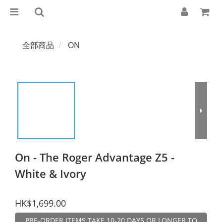
全部商品
ON
On - The Roger Advantage Z5 -
White & Ivory
HK$1,699.00
PRE-ORDER ITEMS TAKE 10-20 DAYS OR LONGER TO