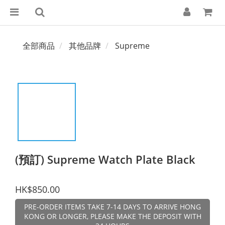
全部商品
其他品牌
Supreme
(預訂) Supreme Watch Plate Black
HK$850.00
PRE-ORDER ITEMS TAKE 7-14 DAYS TO ARRIVE HONG
KONG OR LONGER, PLEASE MAKE THE DEPOSIT WITH