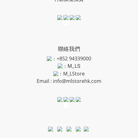
聯絡我們
：+852 94339000
：
M_LS
：M_LStore
Email :
info@mlstorehk.com