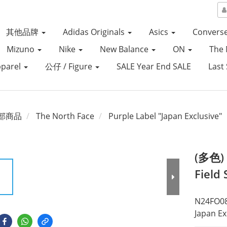
其他品牌
Adidas Originals
Asics
Convers
Mizuno
Nike
New Balance
ON
The 
parel
公仔 / Figure
SALE Year End SALE
Last 
部商品
The North Face
Purple Label "Japan Exclusive"
(多色) 
Field
N24FO08
Japan Ex