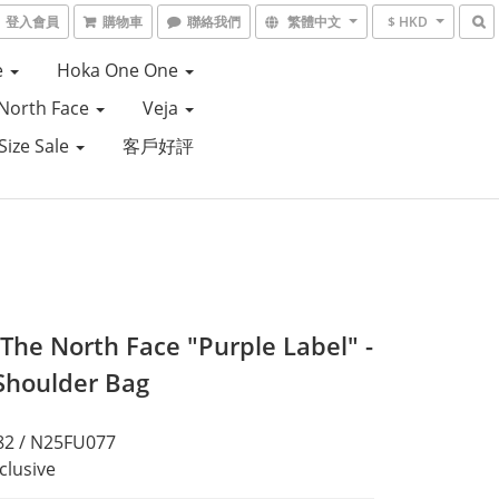
登入會員
購物車
聯絡我們
繁體中文
$ HKD
e
Hoka One One
North Face
Veja
Size Sale
客戶好評
The North Face "Purple Label" -
 Shoulder Bag
2 / N25FU077
clusive