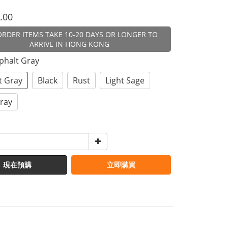
.00
ORDER ITEMS TAKE 10-20 DAYS OR LONGER TO
ARRIVE IN HONG KONG
sphalt Gray
t Gray
Black
Rust
Light Sage
Gray
現在預購
立即購買