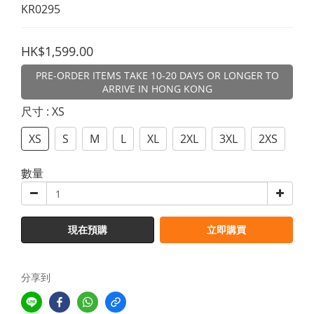
KR0295
HK$1,599.00
PRE-ORDER ITEMS TAKE 10-20 DAYS OR LONGER TO
ARRIVE IN HONG KONG
尺寸
: XS
XS
S
M
L
XL
2XL
3XL
2XS
數量
現在預購
立即購買
分享到