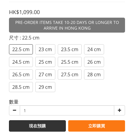
HK$1,099.00
PRE-ORDER ITEMS TAKE 10-20 DAYS OR LONGER TO
ARRIVE IN HONG KONG
尺寸
: 22.5 cm
22.5 cm
23 cm
23.5 cm
24 cm
24.5 cm
25 cm
25.5 cm
26 cm
26.5 cm
27 cm
27.5 cm
28 cm
28.5 cm
29 cm
數量
現在預購
立即購買