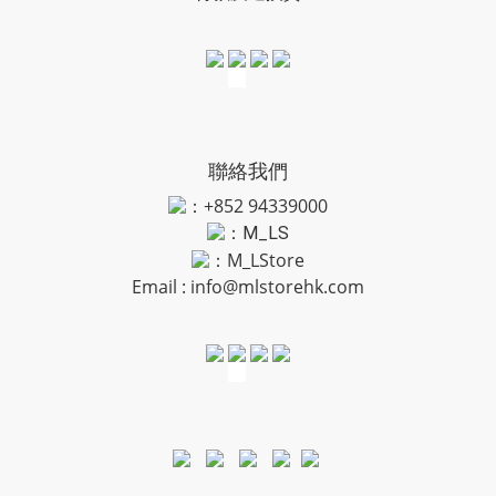
聯絡我們
：+852 94339000
：
M_LS
：M_LStore
Email :
info@mlstorehk.com