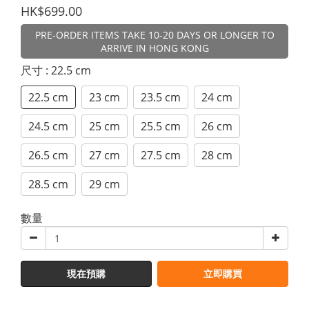
HK$699.00
PRE-ORDER ITEMS TAKE 10-20 DAYS OR LONGER TO
ARRIVE IN HONG KONG
尺寸
: 22.5 cm
22.5 cm
23 cm
23.5 cm
24 cm
24.5 cm
25 cm
25.5 cm
26 cm
26.5 cm
27 cm
27.5 cm
28 cm
28.5 cm
29 cm
數量
現在預購
立即購買