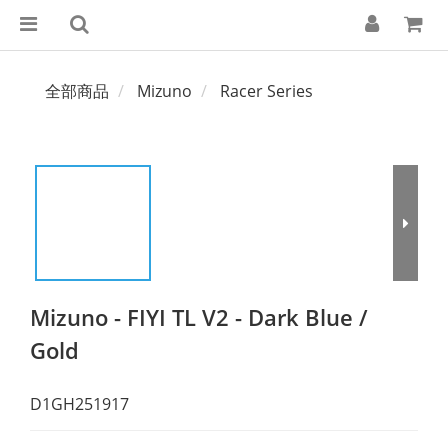
全部商品
Mizuno
Racer Series
Mizuno - FIYI TL V2 - Dark Blue /
Gold
D1GH251917