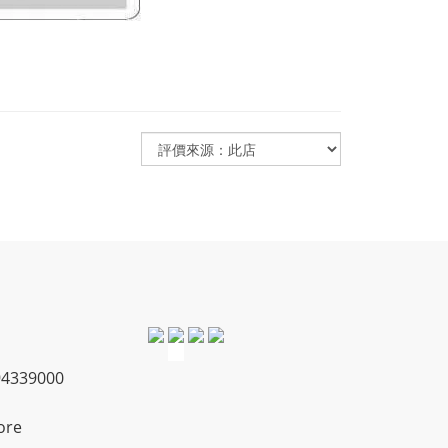
4339000
ore