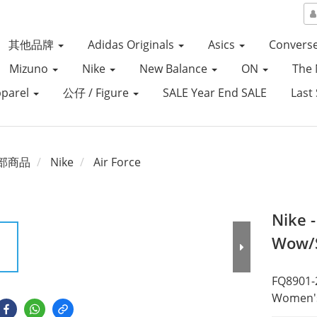
其他品牌
Adidas Originals
Asics
Convers
Mizuno
Nike
New Balance
ON
The 
parel
公仔 / Figure
SALE Year End SALE
Last 
部商品
Nike
Air Force
Nike 
Wow/S
FQ8901-
Women's