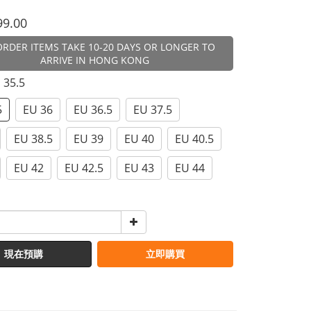
99.00
ORDER ITEMS TAKE 10-20 DAYS OR LONGER TO
ARRIVE IN HONG KONG
U 35.5
5
EU 36
EU 36.5
EU 37.5
EU 38.5
EU 39
EU 40
EU 40.5
EU 42
EU 42.5
EU 43
EU 44
現在預購
立即購買