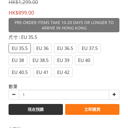
HK$1,299.00
HK$899.00
PRE-ORDER ITEMS TAKE 10-20 DAYS OR LONGER TO
ARRIVE IN HONG KONG
尺寸
: EU 35.5
EU 35.5
EU 36
EU 36.5
EU 37.5
EU 38
EU 38.5
EU 39
EU 40
EU 40.5
EU 41
EU 42
數量
現在預購
立即購買