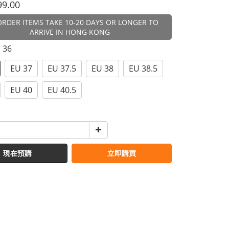
99.00
ORDER ITEMS TAKE 10-20 DAYS OR LONGER TO
ARRIVE IN HONG KONG
U 36
EU 37
EU 37.5
EU 38
EU 38.5
EU 40
EU 40.5
現在預購
立即購買