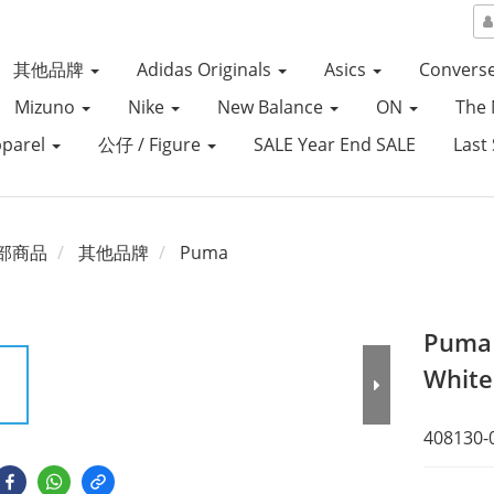
其他品牌
Adidas Originals
Asics
Convers
Mizuno
Nike
New Balance
ON
The 
parel
公仔 / Figure
SALE Year End SALE
Last 
部商品
其他品牌
Puma
Puma 
White
408130-